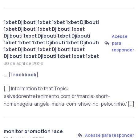
1xbet Djibouti 1xbet 1xbet 1xbet Djibouti
1xbet Djibouti 1xbet Djibouti 1xbet
Djibouti 1xbet Djibouti 1xbet Djibouti
Acesse
1xbet 1xbet 1xbet Djibouti 1xbet Djibouti
para
1xbet Djibouti 1xbet Djibouti 1xbet
responder
Djibouti 1xbet Djibouti 1xbet 1xbet 1xbet
30 de abril de 2026
… [Trackback]
[…] Information to that Topic:
salvadorentretenimento.com.br/marcia-short-
homenageia-angela-maria-com-show-no-pelourinho/ […]
monitor promotion race
Acesse para responder