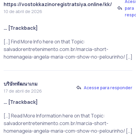
Aces
https://vostokkazinoregistratsiya.online/kk/
para
10 de abril de 2026
resp
… [Trackback]
[…] Find More Info here on that Topic:
salvadorentretenimento.com.br/marcia-short-
homenageia-angela-maria-com-show-no-pelourinho/ […]
บริษัทพัฒนาเกม
Acesse para responder
17 de abril de 2026
… [Trackback]
[…] Read More Information here on that Topic:
salvadorentretenimento.com.br/marcia-short-
homenageia-angela-maria-com-show-no-pelourinho/ […]