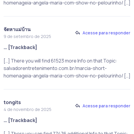
homenageia-angela-maria-com-show-no-pelourinho/ […]
จัดหาแม่บ้าน
Acesse para responder
9 de setembro de 2025
… [Trackback]
[…] There you will find 61523 more Info on that Topic:
salvadorentretenimento.com.br/marcia-short-
homenageia-angela-maria-com-show-no-pelourinho/ […]
tongits
Acesse para responder
4 de novembro de 2025
… [Trackback]
[…] There you can find 77476 additional Info to that Topic: