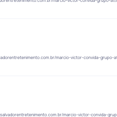
lvadorentretenimento.com.br/marcio-victor-convida-grupo-at
salvadorentretenimento.com.br/marcio-victor-convida-grupo-
c: salvadorentretenimento.com.br/marcio-victor-convida-gru