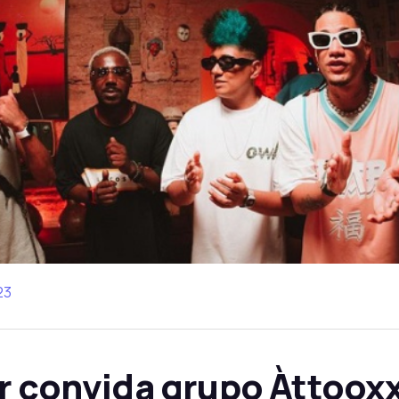
23
r convida grupo Àttoox