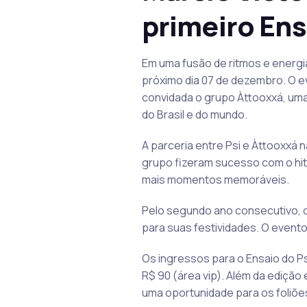
primeiro Ens
Em uma fusão de ritmos e energias
próximo dia 07 de dezembro. O e
convidada o grupo Àttooxxá, uma
do Brasil e do mundo.
A parceria entre Psi e Àttooxxá n
grupo fizeram sucesso com o hit
mais momentos memoráveis.
Pelo segundo ano consecutivo, o
para suas festividades. O evento
Os ingressos para o Ensaio do Ps
R$ 90 (área vip). Além da edição
uma oportunidade para os foliões