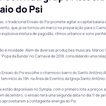
aio do Psi
, o tradicional Ensaio do Psi promete agitar a capital baiana
vento, que já se tornou um marco na preparação para o Carna
 explosiva mistura de pagodão, ritmos urbanos e sons perifé
ão é novidade. Além de diversas produções musicais, Márcio Vic
 “Popa da Bunda” no Carnaval de 2018, consolidando uma rela
 Ensaio do Psi escolhe o charmoso bairro do Santo Antônio
 tem início às 19h, na Área de Eventos da Igreja Santo Antôni
i estão disponíveis no Sympla, com o primeiro lote a preços a
 em dezembro, o ensaio terá uma segunda data no dia 11 de ja
 aproveitarem a contagiante energia do Psi.