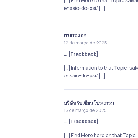
[…] Find More to that Topic: sa
ensaio-do-psi/ […]
fruitcash
12 de março de 2025
… [Trackback]
[…] Information to that Topic: 
ensaio-do-psi/ […]
บริษัทรับเขียนโปรแกรม
15 de março de 2025
… [Trackback]
[…] Find More here on that Topi