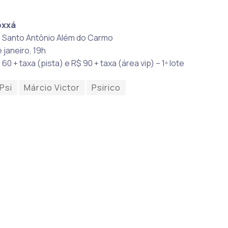
oxxá
a Santo Antônio Além do Carmo
 janeiro, 19h
60 + taxa (pista) e R$ 90 + taxa (área vip) – 1º lote
Psi
Márcio Victor
Psirico