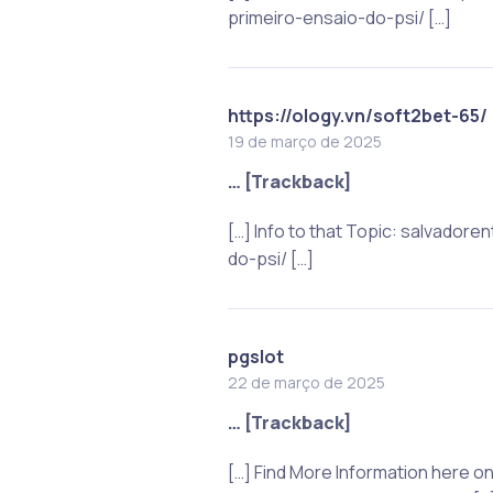
primeiro-ensaio-do-psi/ […]
https://ology.vn/soft2bet-65/
19 de março de 2025
… [Trackback]
[…] Info to that Topic: salvado
do-psi/ […]
pgslot
22 de março de 2025
… [Trackback]
[…] Find More Information here 