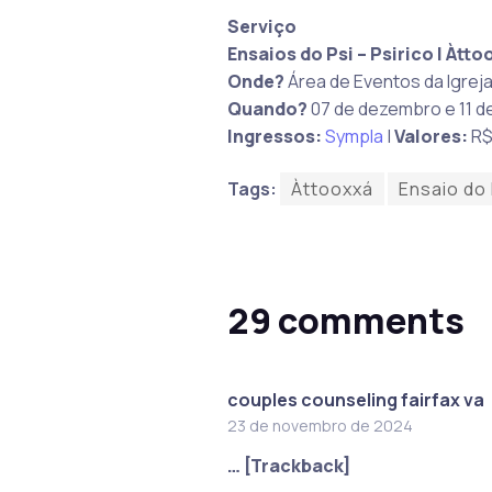
Serviço
Ensaios do Psi
– Psirico | Àtto
Onde?
Área de Eventos da Igrej
Quando?
07 de dezembro e 11 de
Ingressos:
Sympla
|
Valores:
R$ 
Tags:
Àttooxxá
Ensaio do 
29 comments
couples counseling fairfax va
23 de novembro de 2024
… [Trackback]