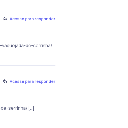
Acesse para responder
a-vaquejada-de-serrinha/
Acesse para responder
de-serrinha/ […]