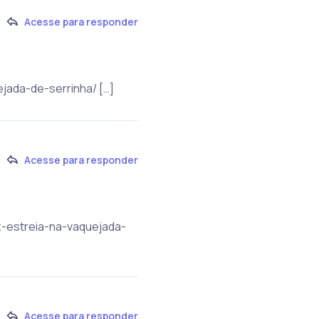
Acesse para responder
jada-de-serrinha/ […]
Acesse para responder
z-estreia-na-vaquejada-
Acesse para responder