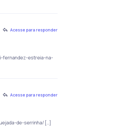
Acesse para responder
ri-fernandez-estreia-na-
Acesse para responder
uejada-de-serrinha/ […]