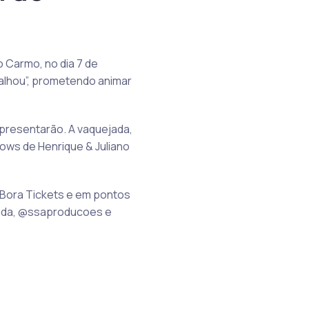
 Carmo, no dia 7 de
Falhou”, prometendo animar
apresentarão. A vaquejada,
ows de Henrique & Juliano
a Bora Tickets e em pontos
@pida, @ssaproducoes e