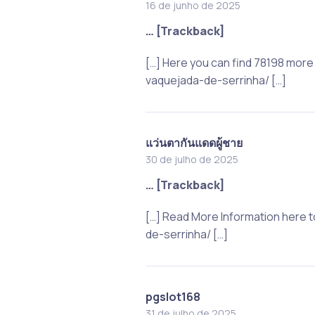
16 de junho de 2025
… [Trackback]
[…] Here you can find 78198 mor
vaquejada-de-serrinha/ […]
แว่นตากันแดดผู้ชาย
30 de julho de 2025
… [Trackback]
[…] Read More Information here 
de-serrinha/ […]
pgslot168
31 de julho de 2025