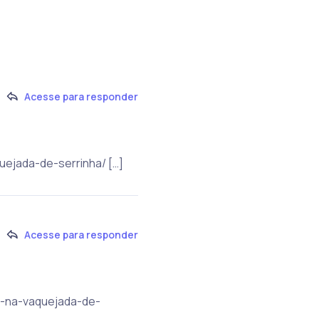
Acesse para responder
uejada-de-serrinha/ […]
Acesse para responder
ia-na-vaquejada-de-