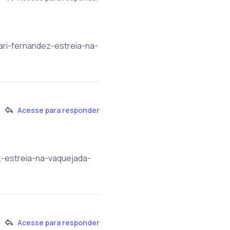
mari-fernandez-estreia-na-
Acesse para responder
z-estreia-na-vaquejada-
Acesse para responder