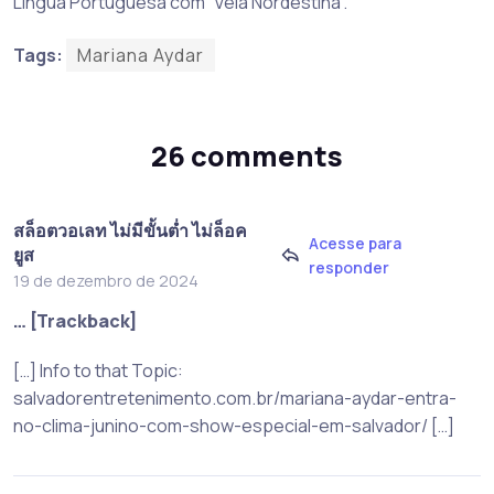
Língua Portuguesa com “Veia Nordestina”.
Tags:
Mariana Aydar
26 comments
สล็อตวอเลท ไม่มีขั้นต่ำ ไม่ล็อค
Acesse para
ยูส
responder
19 de dezembro de 2024
… [Trackback]
[…] Info to that Topic:
salvadorentretenimento.com.br/mariana-aydar-entra-
no-clima-junino-com-show-especial-em-salvador/ […]