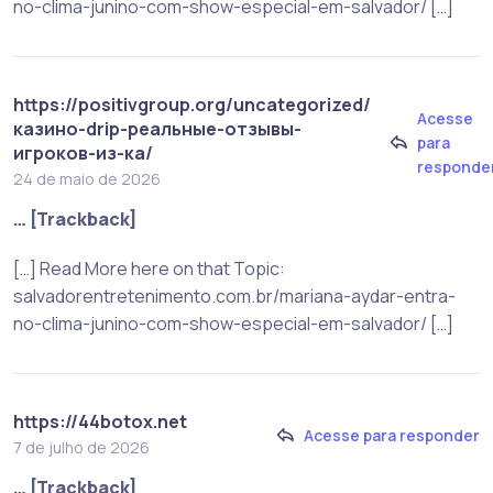
no-clima-junino-com-show-especial-em-salvador/ […]
https://positivgroup.org/uncategorized/
Acesse
казино-drip-реальные-отзывы-
para
игроков-из-ка/
responde
24 de maio de 2026
… [Trackback]
[…] Read More here on that Topic:
salvadorentretenimento.com.br/mariana-aydar-entra-
no-clima-junino-com-show-especial-em-salvador/ […]
https://44botox.net
Acesse para responder
7 de julho de 2026
… [Trackback]