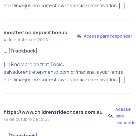
no-clima-junino-com-show-especial-em-salvador/ […]
mostbet no deposit bonus
Acesse para responder
4 de outubro de 2025
… [Trackback]
[…] Find More on that Topic:
salvadorentretenimento.com.br/mariana-aydar-entra-
no-clima-junino-com-show-especial-em-salvador/ […]
Acesse
https://www.childrensrideoncars.com.au
para
19 de outubro de 2025
responde
… [Trackback]