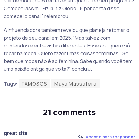
sair de moda, deixa eu fazer um quadro no seu programa?’
Comecei assim… Fiz lá, fiz Globo… E por conta disso,
comecei o canal,” relembrou.
A influenciadora também revelou que planeja retomar o
projeto de seu canal em 2025. “Mas talvez com
conteúdos e entrevistas diferentes. Esse ano quero só
focar na moda. Quero fazer umas coisas femininas… Se
bem que moda não é só feminina. Sabe quando você tem
uma paixão antiga que volta?” concluiu.
Tags:
FAMOSOS
Maya Massafera
21 comments
great site
Acesse para responder