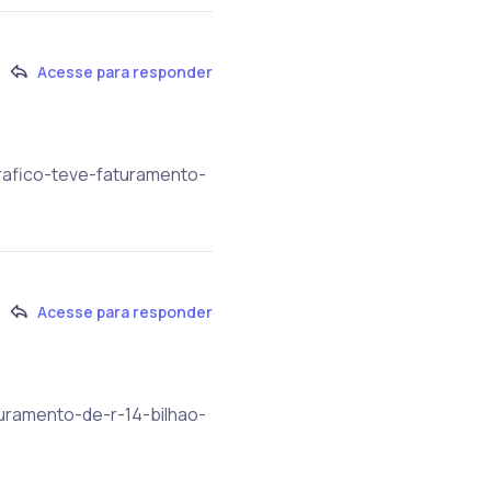
Acesse para responder
grafico-teve-faturamento-
Acesse para responder
uramento-de-r-14-bilhao-