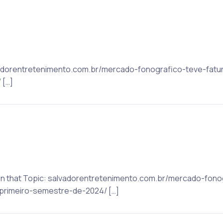
alvadorentretenimento.com.br/mercado-fonografico-teve-fatu
 […]
 on that Topic: salvadorentretenimento.com.br/mercado-fono
primeiro-semestre-de-2024/ […]