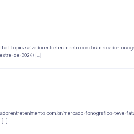
to that Topic: salvadorentretenimento.com.br/mercado-fono
estre-de-2024/ […]
alvadorentretenimento.com.br/mercado-fonografico-teve-fat
 […]