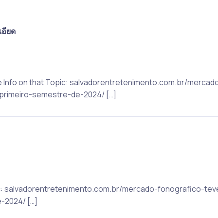
เอียด
re Info on that Topic: salvadorentretenimento.com.br/merca
primeiro-semestre-de-2024/ […]
ic: salvadorentretenimento.com.br/mercado-fonografico-te
-2024/ […]