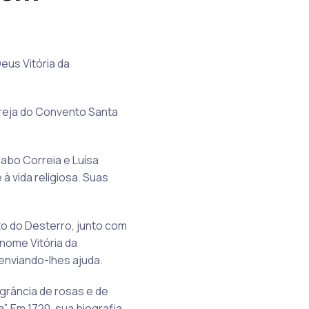
eus Vitória da
greja do Convento Santa
abo Correia e Luísa
à vida religiosa. Suas
to do Desterro, junto com
nome Vitória da
enviando-lhes ajuda.
agrância de rosas e de
”. Em 1720, sua biografia