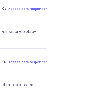
Acesse para responder
em-salvador-celebra-
Acesse para responder
elebra-religiosa-em-