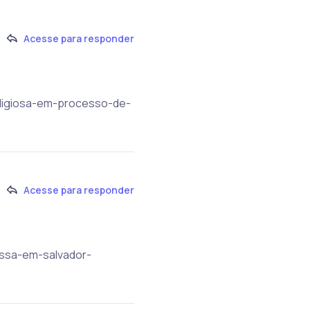
Acesse para responder
religiosa-em-processo-de-
Acesse para responder
missa-em-salvador-