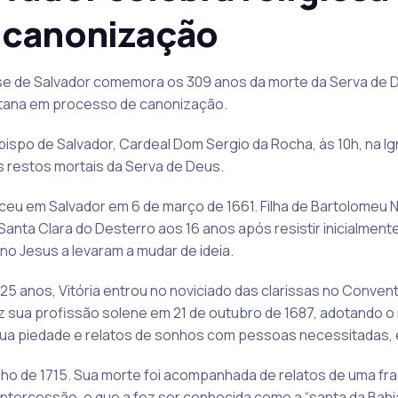
 canonização
ese de Salvador comemora os 309 anos da morte da Serva de D
itana em processo de canonização.
bispo de Salvador, Cardeal Dom Sergio da Rocha, às 10h, na I
s restos mortais da Serva de Deus.
ceu em Salvador em 6 de março de 1661. Filha de Bartolomeu N
nta Clara do Desterro aos 16 anos após resistir inicialmente 
no Jesus a levaram a mudar de ideia.
5 anos, Vitória entrou no noviciado das clarissas no Conven
z sua profissão solene em 21 de outubro de 1687, adotando o 
ua piedade e relatos de sonhos com pessoas necessitadas, 
ulho de 1715. Sua morte foi acompanhada de relatos de uma fr
intercessão, o que a fez ser conhecida como a “santa da Bahia