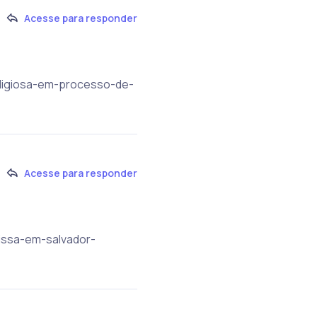
Acesse para responder
religiosa-em-processo-de-
Acesse para responder
missa-em-salvador-