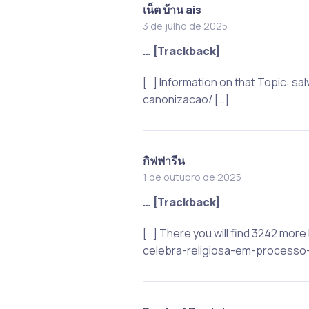
เน็ต บ้าน ais
3 de julho de 2025
… [Trackback]
[…] Information on that Topic:
canonizacao/ […]
กิฟฟารีน
1 de outubro de 2025
… [Trackback]
[…] There you will find 3242 mo
celebra-religiosa-em-processo