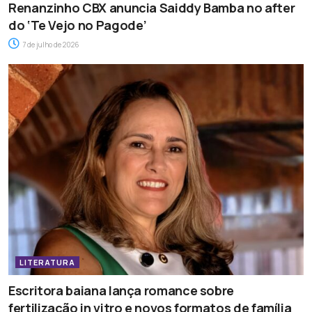
Renanzinho CBX anuncia Saiddy Bamba no after
do ‘Te Vejo no Pagode’
7 de julho de 2026
LITERATURA
Escritora baiana lança romance sobre
fertilização in vitro e novos formatos de família