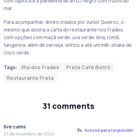
com tapioca e a panelinha de arroz negro com frutos do
mar.
Para acompanhar, drinks criados por Júnior Queiroz, o
mesmo que assina a carta do restaurante nos Frades,
com opções com maçã verde, uva verde, lima, romã,
tangerina, além de cerveja, vinhos e até um milk-shake de
coco verde.
Tags:
Ilha dos Frades
Preta Café Bistrô
Restaurante Preta
31 comments
live cams
Acesse para responder
21 de novembro de 2024