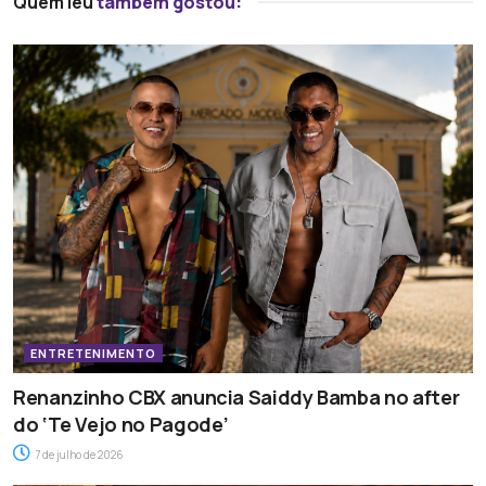
Quem leu
também gostou:
ENTRETENIMENTO
Renanzinho CBX anuncia Saiddy Bamba no after
do ‘Te Vejo no Pagode’
7 de julho de 2026