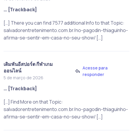
… [Trackback]
[…] There you can find 7577 additional Info to that Topic:
salvadorentretenimento.com.br/no-pagodin-thiaguinho-
afirma-se-sentir-em-casa-no-seu-show/ […]
เดิมพันอีสปอร์ต กีฬาเกม
Acesse para
ออนไลน์
responder
5 de março de 2026
… [Trackback]
[…] Find More on that Topic:
salvadorentretenimento.com.br/no-pagodin-thiaguinho-
afirma-se-sentir-em-casa-no-seu-show/ […]