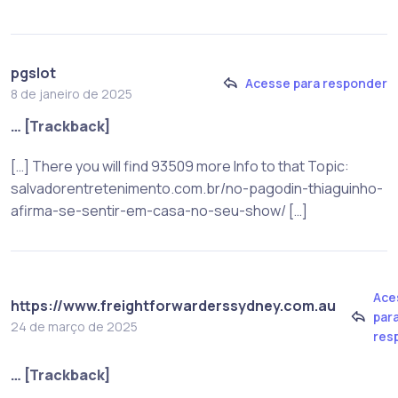
pgslot
Acesse para responder
8 de janeiro de 2025
… [Trackback]
[…] There you will find 93509 more Info to that Topic:
salvadorentretenimento.com.br/no-pagodin-thiaguinho-
afirma-se-sentir-em-casa-no-seu-show/ […]
Ace
https://www.freightforwarderssydney.com.au
par
24 de março de 2025
res
… [Trackback]