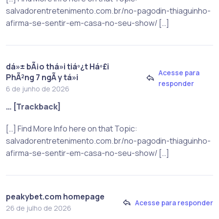
salvadorentretenimento.com.br/no-pagodin-thiaguinho-
afirma-se-sentir-em-casa-no-seu-show/ […]
dá»± bÃ¡o thá»i tiáº¿t Háº£i
Acesse para
PhÃ²ng 7 ngÃ y tá»i
responder
6 de junho de 2026
… [Trackback]
[…] Find More Info here on that Topic:
salvadorentretenimento.com.br/no-pagodin-thiaguinho-
afirma-se-sentir-em-casa-no-seu-show/ […]
peakybet.com homepage
Acesse para responder
26 de julho de 2026