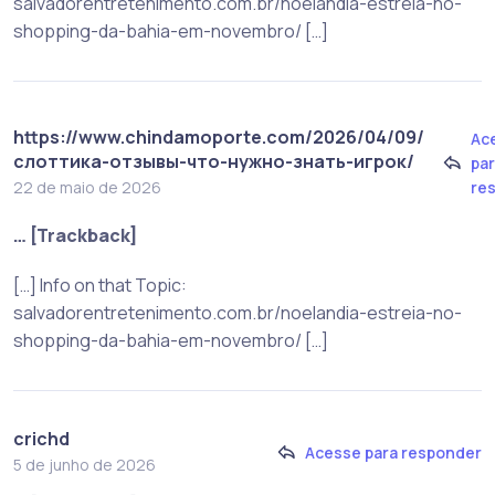
salvadorentretenimento.com.br/noelandia-estreia-no-
shopping-da-bahia-em-novembro/ […]
https://www.chindamoporte.com/2026/04/09/
Ac
слоттика-отзывы-что-нужно-знать-игрок/
pa
re
22 de maio de 2026
… [Trackback]
[…] Info on that Topic:
salvadorentretenimento.com.br/noelandia-estreia-no-
shopping-da-bahia-em-novembro/ […]
crichd
Acesse para responder
5 de junho de 2026