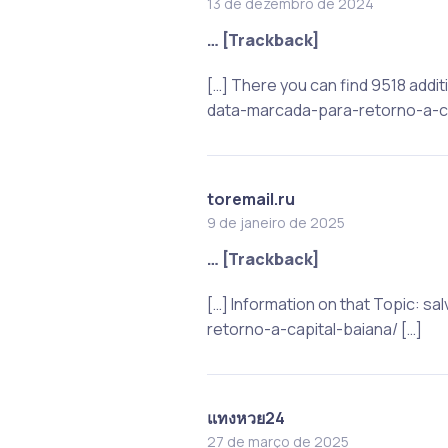
13 de dezembro de 2024
… [Trackback]
[…] There you can find 9518 addi
data-marcada-para-retorno-a-ca
toremail.ru
9 de janeiro de 2025
… [Trackback]
[…] Information on that Topic:
retorno-a-capital-baiana/ […]
แทงหวย24
27 de março de 2025