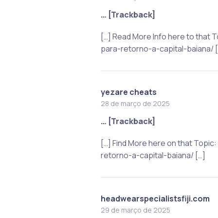
… [Trackback]
[…] Read More Info here to tha
para-retorno-a-capital-baiana/ [
yezare cheats
28 de março de 2025
… [Trackback]
[…] Find More here on that Top
retorno-a-capital-baiana/ […]
headwearspecialistsfiji.com
29 de março de 2025