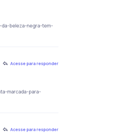
ite-da-beleza-negra-tem-
Acesse para responder
data-marcada-para-
Acesse para responder