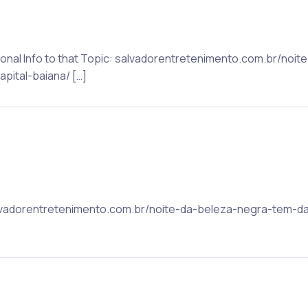
tional Info to that Topic: salvadorentretenimento.com.br/no
pital-baiana/ […]
 salvadorentretenimento.com.br/noite-da-beleza-negra-tem-