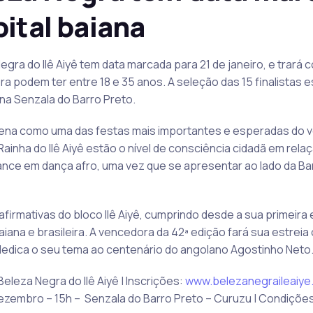
pital baiana
Negra do Ilê Aiyê tem data marcada para 21 de janeiro, e trará
ra podem ter entre 18 e 35 anos. A seleção das 15 finalistas 
 na Senzala do Barro Preto.
 cena como uma das festas mais importantes e esperadas do ve
Rainha do Ilê Aiyê estão o nível de consciência cidadã em rela
nce em dança afro, uma vez que se apresentar ao lado da Ba
firmativas do bloco Ilê Aiyê, cumprindo desde a sua primeira
ana e brasileira. A vencedora da 42ª edição fará sua estreia 
 dedica o seu tema ao centenário do angolano Agostinho Neto
Beleza Negra do Ilê Aiyê | Inscrições:
www.belezanegraileaiye
zembro – 15h – Senzala do Barro Preto – Curuzu | Condições: