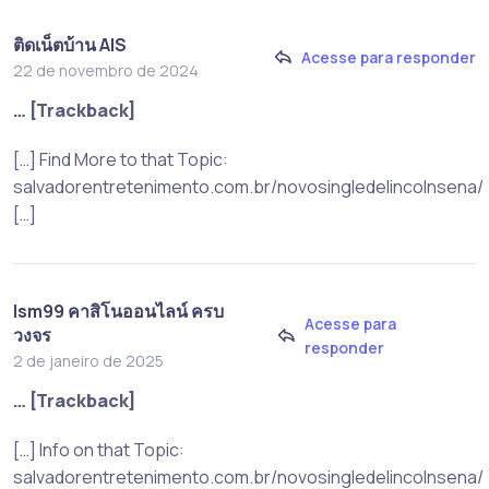
ติดเน็ตบ้าน AIS
Acesse para responder
22 de novembro de 2024
… [Trackback]
[…] Find More to that Topic:
salvadorentretenimento.com.br/novosingledelincolnsena/
[…]
lsm99 คาสิโนออนไลน์ ครบ
Acesse para
วงจร
responder
2 de janeiro de 2025
… [Trackback]
[…] Info on that Topic:
salvadorentretenimento.com.br/novosingledelincolnsena/