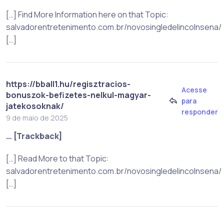
[…] Find More Information here on that Topic:
salvadorentretenimento.com.br/novosingledelincolnsena/
[…]
https://bball1.hu/regisztracios-
Acesse
bonuszok-befizetes-nelkul-magyar-
para
jatekosoknak/
responder
9 de maio de 2025
… [Trackback]
[…] Read More to that Topic:
salvadorentretenimento.com.br/novosingledelincolnsena/
[…]