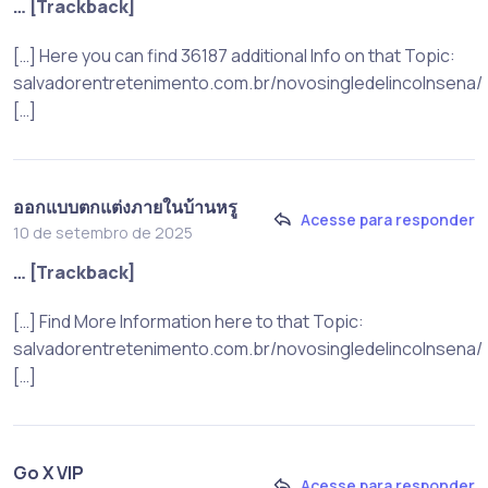
… [Trackback]
[…] Here you can find 36187 additional Info on that Topic:
salvadorentretenimento.com.br/novosingledelincolnsena/
[…]
ออกแบบตกแต่งภายในบ้านหรู
Acesse para responder
10 de setembro de 2025
… [Trackback]
[…] Find More Information here to that Topic:
salvadorentretenimento.com.br/novosingledelincolnsena/
[…]
Go X VIP
Acesse para responder