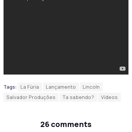
Tags:
La Fúria
Lançamento
Lincoln
Salvador Produções
Ta sabendo?
Vídeos
26 comments