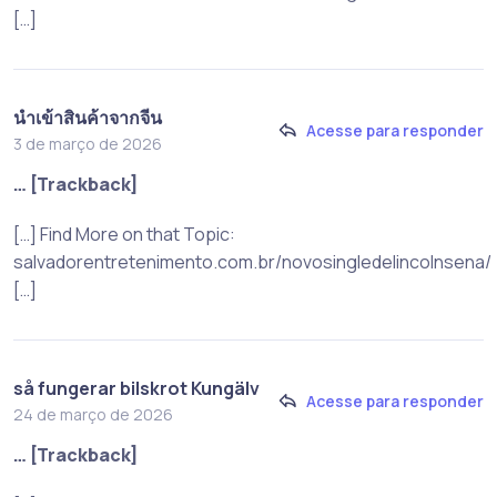
[…]
นำเข้าสินค้าจากจีน
Acesse para responder
3 de março de 2026
… [Trackback]
[…] Find More on that Topic:
salvadorentretenimento.com.br/novosingledelincolnsena/
[…]
så fungerar bilskrot Kungälv
Acesse para responder
24 de março de 2026
… [Trackback]