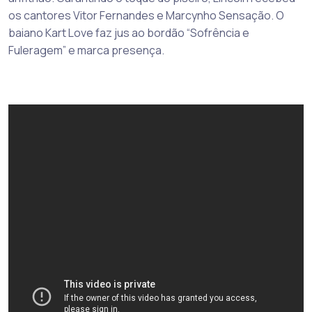
os cantores Vitor Fernandes e Marcynho Sensação. O
baiano Kart Love faz jus ao bordão “Sofrência e
Fuleragem” e marca presença.