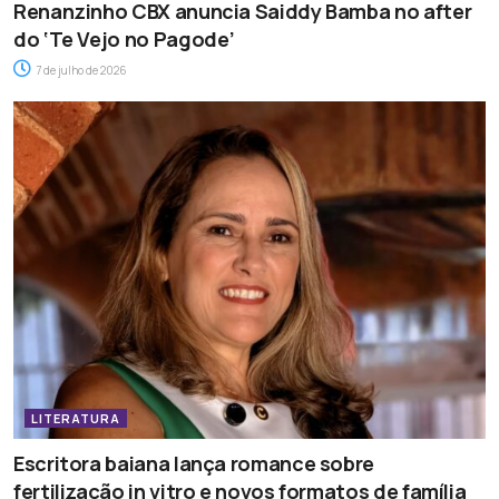
Renanzinho CBX anuncia Saiddy Bamba no after
do ‘Te Vejo no Pagode’
7 de julho de 2026
LITERATURA
Escritora baiana lança romance sobre
fertilização in vitro e novos formatos de família