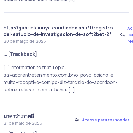
http://gabrielamoya.com/index.php/1/registro-
Ac
del-estudio-de-investigacion-de-soft2bet-2/
pa
re
20 de março de 2025
… [Trackback]
[…] Information to that Topic:
salvadorentretenimento.com.br/o-povo-baiano-e-
muito-receptivo-comigo-diz-tarcisio-do-acordeon-
sobre-relacao-com-a-bahia/ […]
บาคาร่าเกาหลี
Acesse para responder
21 de maio de 2025