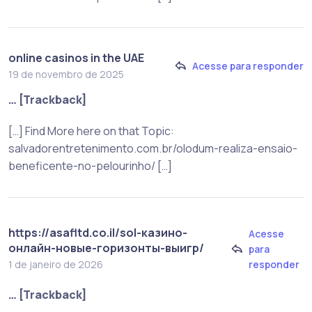
online casinos in the UAE
Acesse para responder
19 de novembro de 2025
… [Trackback]
[…] Find More here on that Topic:
salvadorentretenimento.com.br/olodum-realiza-ensaio-
beneficente-no-pelourinho/ […]
https://asafltd.co.il/sol-казино-
Acesse
онлайн-новые-горизонты-выигр/
para
responder
1 de janeiro de 2026
… [Trackback]