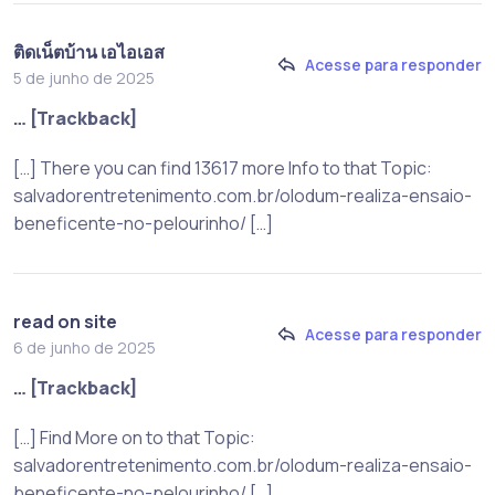
ติดเน็ตบ้าน เอไอเอส
Acesse para responder
5 de junho de 2025
… [Trackback]
[…] There you can find 13617 more Info to that Topic:
salvadorentretenimento.com.br/olodum-realiza-ensaio-
beneficente-no-pelourinho/ […]
read on site
Acesse para responder
6 de junho de 2025
… [Trackback]
[…] Find More on to that Topic:
salvadorentretenimento.com.br/olodum-realiza-ensaio-
beneficente-no-pelourinho/ […]