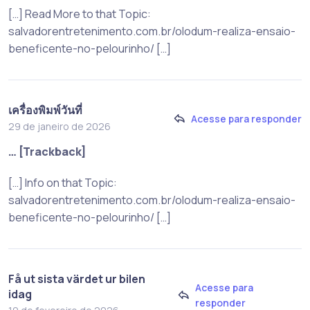
[…] Read More to that Topic:
salvadorentretenimento.com.br/olodum-realiza-ensaio-
beneficente-no-pelourinho/ […]
เครื่องพิมพ์วันที่
Acesse para responder
29 de janeiro de 2026
… [Trackback]
[…] Info on that Topic:
salvadorentretenimento.com.br/olodum-realiza-ensaio-
beneficente-no-pelourinho/ […]
Få ut sista värdet ur bilen
Acesse para
idag
responder