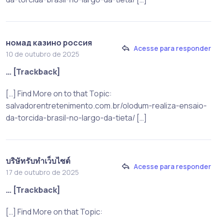
номад казино россия
Acesse para responder
10 de outubro de 2025
… [Trackback]
[…] Find More on to that Topic:
salvadorentretenimento.com.br/olodum-realiza-ensaio-
da-torcida-brasil-no-largo-da-tieta/ […]
บริษัทรับทำเว็บไซต์
Acesse para responder
17 de outubro de 2025
… [Trackback]
[…] Find More on that Topic: