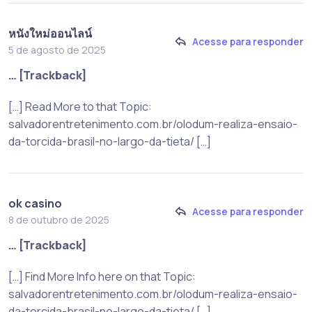
หนังใหม่ออนไลน์
Acesse para responder
5 de agosto de 2025
… [Trackback]
[…] Read More to that Topic:
salvadorentretenimento.com.br/olodum-realiza-ensaio-
da-torcida-brasil-no-largo-da-tieta/ […]
ok casino
Acesse para responder
8 de outubro de 2025
… [Trackback]
[…] Find More Info here on that Topic:
salvadorentretenimento.com.br/olodum-realiza-ensaio-
da-torcida-brasil-no-largo-da-tieta/ […]