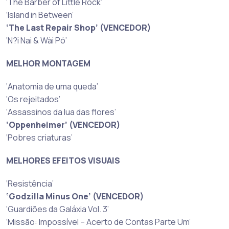
‘The Barber of Little Rock’
‘Island in Between’
‘The Last Repair Shop’ (VENCEDOR)
‘N?i Nai & Wài Pó’
MELHOR MONTAGEM
‘Anatomia de uma queda’
‘Os rejeitados’
‘Assassinos da lua das flores’
‘Oppenheimer’ (VENCEDOR)
‘Pobres criaturas’
MELHORES EFEITOS VISUAIS
‘Resistência’
‘Godzilla Minus One’ (VENCEDOR)
‘Guardiões da Galáxia Vol. 3’
‘Missão: Impossível – Acerto de Contas Parte Um’