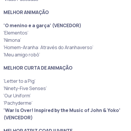
MELHOR ANIMAÇÃO
‘O menino e a garça’ (VENCEDOR)
‘Elementos’
‘Nimona’
‘Homem-Aranha: Através do Aranhaverso’
‘Meu amigo robô’
MELHOR CURTA DE ANIMAÇÃO
‘Letter to a Pig’
‘Ninety-Five Senses’
‘Our Uniform’
‘Pachyderme’
‘War Is Over! Inspired by the Music of John & Yoko’
(VENCEDOR)
MELHOR ATRIZ COADJUVANTE