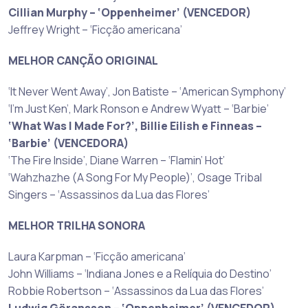
Cillian Murphy – ‘Oppenheimer’ (VENCEDOR)
Jeffrey Wright – ‘Ficção americana’
MELHOR CANÇÃO ORIGINAL
‘It Never Went Away’, Jon Batiste – ‘American Symphony’
‘I’m Just Ken’, Mark Ronson e Andrew Wyatt – ‘Barbie’
‘What Was I Made For?’, Billie Eilish e Finneas –
‘Barbie’ (VENCEDORA)
‘The Fire Inside’, Diane Warren – ‘Flamin’ Hot’
‘Wahzhazhe (A Song For My People)’, Osage Tribal
Singers – ‘Assassinos da Lua das Flores’
MELHOR TRILHA SONORA
Laura Karpman – ‘Ficção americana’
John Williams – ‘Indiana Jones e a Relíquia do Destino’
Robbie Robertson – ‘Assassinos da Lua das Flores’
Ludwig Göransson – ‘Oppenheimer’ (VENCEDOR)