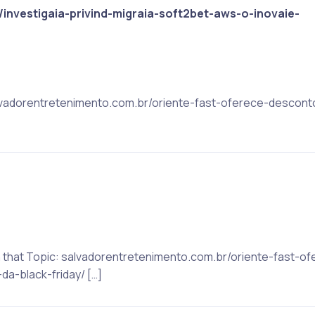
investigaia-privind-migraia-soft2bet-aws-o-inovaie-
salvadorentretenimento.com.br/oriente-fast-oferece-descont
on that Topic: salvadorentretenimento.com.br/oriente-fast-
a-black-friday/ […]