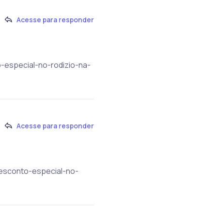
Acesse para responder
-especial-no-rodizio-na-
Acesse para responder
-desconto-especial-no-