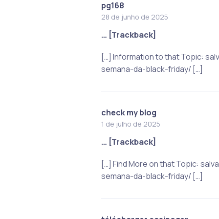
pg168
28 de junho de 2025
… [Trackback]
[…] Information to that Topic: 
semana-da-black-friday/ […]
check my blog
1 de julho de 2025
… [Trackback]
[…] Find More on that Topic: sa
semana-da-black-friday/ […]