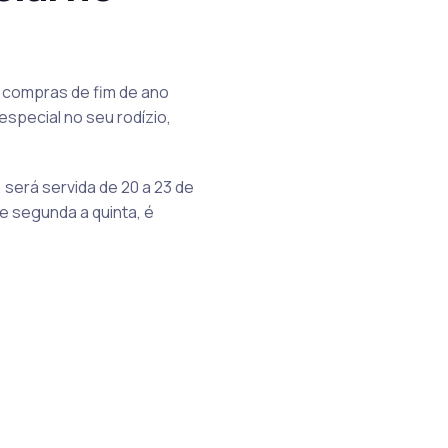
e compras de fim de ano
special no seu rodízio,
 será servida de 20 a 23 de
e segunda a quinta, é