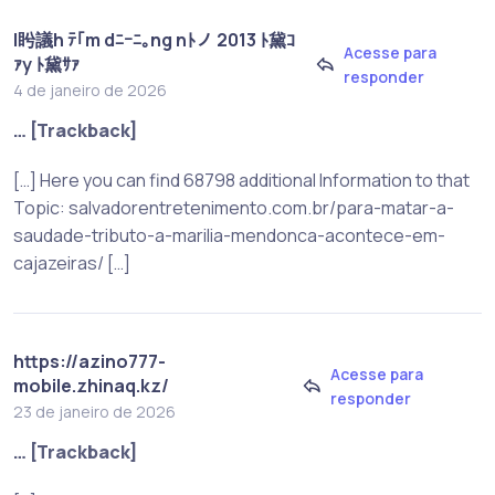
l盻議h ﾃ｢m dﾆｰﾆ｡ng nﾄノ 2013 ﾄ黛ｺ
Acesse para
ｧy ﾄ黛ｻｧ
responder
4 de janeiro de 2026
… [Trackback]
[…] Here you can find 68798 additional Information to that
Topic: salvadorentretenimento.com.br/para-matar-a-
saudade-tributo-a-marilia-mendonca-acontece-em-
cajazeiras/ […]
https://azino777-
Acesse para
mobile.zhinaq.kz/
responder
23 de janeiro de 2026
… [Trackback]