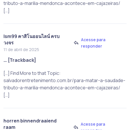
tributo-a-marilia-mendonca-acontece-em-cajazeiras/
[…]
lsm99 คาสิโนออนไลน์ ครบ
Acesse para
วงจร
responder
11 de abril de 2025
… [Trackback]
[…] Find More to that Topic:
salvadorentretenimento.com.br/para-matar-a-saudade-
tributo-a-marilia-mendonca-acontece-em-cajazeiras/
[…]
horren binnendraaiend
Acesse para
raam