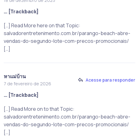
18 de dezembro de 2025
… [Trackback]
[…] Read More here on that Topic:
salvadorentretenimento.com.br/parango-beach-abre-
vendas-do-segundo-lote-com-precos-promocionais/
[…]
หาแม่บ้าน
Acesse para responder
7 de fevereiro de 2026
… [Trackback]
[…] Read More on to that Topic:
salvadorentretenimento.com.br/parango-beach-abre-
vendas-do-segundo-lote-com-precos-promocionais/
[…]