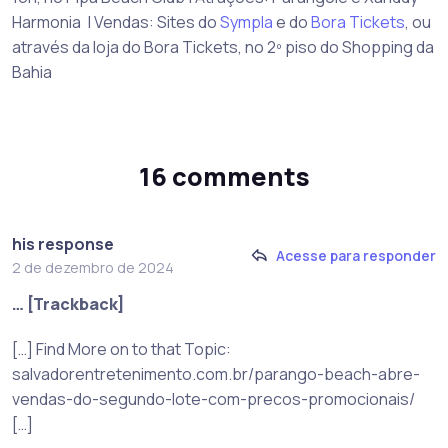
Harmonia | Vendas: Sites do
Sympla
e do
Bora Tickets
, ou
através da loja do Bora Tickets, no 2º piso do Shopping da
Bahia
16 comments
his response
Acesse para responder
2 de dezembro de 2024
… [Trackback]
[…] Find More on to that Topic:
salvadorentretenimento.com.br/parango-beach-abre-
vendas-do-segundo-lote-com-precos-promocionais/
[…]