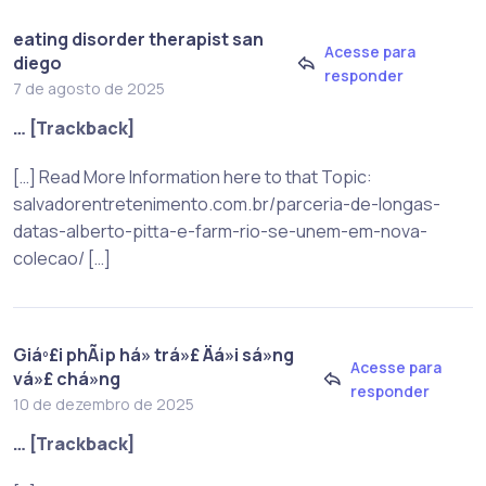
eating disorder therapist san
Acesse para
diego
responder
7 de agosto de 2025
… [Trackback]
[…] Read More Information here to that Topic:
salvadorentretenimento.com.br/parceria-de-longas-
datas-alberto-pitta-e-farm-rio-se-unem-em-nova-
colecao/ […]
Giáº£i phÃ¡p há» trá»£ Äá»i sá»ng
Acesse para
vá»£ chá»ng
responder
10 de dezembro de 2025
… [Trackback]