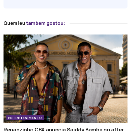
Quem leu
também gostou:
ENTRETENIMENTO
Renanzinho CBX anuncia Saiddy Bamba no after