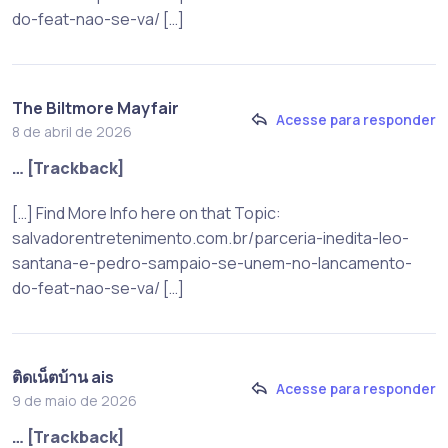
do-feat-nao-se-va/ […]
The Biltmore Mayfair
Acesse para responder
8 de abril de 2026
… [Trackback]
[…] Find More Info here on that Topic:
salvadorentretenimento.com.br/parceria-inedita-leo-
santana-e-pedro-sampaio-se-unem-no-lancamento-
do-feat-nao-se-va/ […]
ติดเน็ตบ้าน ais
Acesse para responder
9 de maio de 2026
… [Trackback]