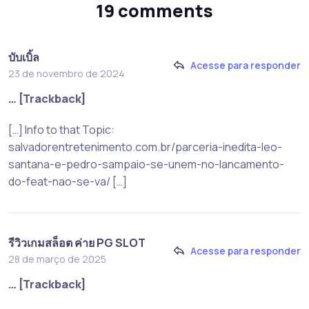
19 comments
บับเบิ้ล
Acesse para responder
23 de novembro de 2024
… [Trackback]
[…] Info to that Topic:
salvadorentretenimento.com.br/parceria-inedita-leo-
santana-e-pedro-sampaio-se-unem-no-lancamento-
do-feat-nao-se-va/ […]
รีวิวเกมสล็อต ค่าย PG SLOT
Acesse para responder
28 de março de 2025
… [Trackback]