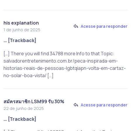
his explanation
Acesse para responder
1 de junho de 2025
… [Trackback]
[…] There you will find 34788 more Info to that Topic:
salvadorentretenimento.com.br/peca-inspirada-em-
historias-reais-de-pessoas-lgbtqiapn-volta-em-cartaz-
no-solar-boa-vista/ […]
สมัครสมาชิก LSM99 รับ 30%
Acesse para responder
22 de junho de 2025
… [Trackback]