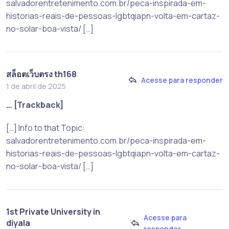
salvadorentretenimento.com.br/peca-inspirada-em-
historias-reais-de-pessoas-lgbtqiapn-volta-em-cartaz-
no-solar-boa-vista/ […]
สล็อตเว็บตรง th168
Acesse para responder
1 de abril de 2025
… [Trackback]
[…] Info to that Topic:
salvadorentretenimento.com.br/peca-inspirada-em-
historias-reais-de-pessoas-lgbtqiapn-volta-em-cartaz-
no-solar-boa-vista/ […]
1st Private University in
Acesse para
diyala
responder