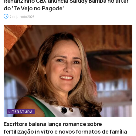
Renanzinho CBX anuncia Saiddy Bamba no after
do ‘Te Vejo no Pagode’
7 de julho de 2026
LITERATURA
Escritora baiana lança romance sobre
fertilização in vitro e novos formatos de família