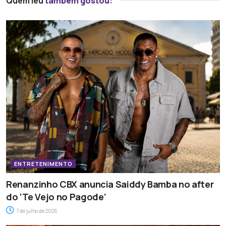
Quem leu
também gostou:
ENTRETENIMENTO
Renanzinho CBX anuncia Saiddy Bamba no after
do ‘Te Vejo no Pagode’
7 de julho de 2026