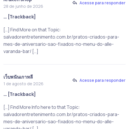
Acesse para responder
28 de junho de 2026
… [Trackback]
[…] Find More on that Topic:
salvadorentretenimento.com.br/pratos-criados-para-
mes-de-aniversario-sao-fixados-no-menu-do-alle-
varanda-bar/ […]
เว็บพนันเกาหลี
Acesse para responder
1 de agosto de 2026
… [Trackback]
[…] Find More Info here to that Topic:
salvadorentretenimento.com.br/pratos-criados-para-
mes-de-aniversario-sao-fixados-no-menu-do-alle-
varanda-bar/ […]