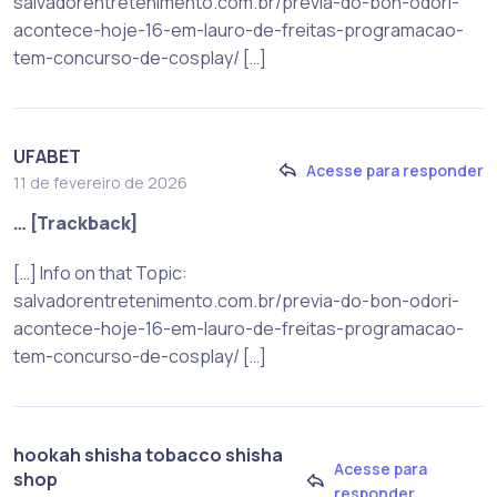
salvadorentretenimento.com.br/previa-do-bon-odori-
acontece-hoje-16-em-lauro-de-freitas-programacao-
tem-concurso-de-cosplay/ […]
UFABET
Acesse para responder
11 de fevereiro de 2026
… [Trackback]
[…] Info on that Topic:
salvadorentretenimento.com.br/previa-do-bon-odori-
acontece-hoje-16-em-lauro-de-freitas-programacao-
tem-concurso-de-cosplay/ […]
hookah shisha tobacco shisha
Acesse para
shop
responder