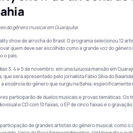
Bahia
es do gênero musical em Guarajuba
ality show de arrocha do Brasil. O programa selecionou 12 arti
 provar quem deve ser escolhido como a grande voz do gênero
 o país.
as 3, 4 e 5 de novembro, em uma luxuosa mansão em Guarajuba
a, que será apresentado pelo jornalista Fábio Silva do Baiani
r a essência do gênero que surgiu na Bahia, especificamente
ores participarão de duelos musicais e provas temáticas. Os tr
visual e CD com 10 faixas, o EP de cinco faixas e o gravação 
articipação de grandes artistas do gênero musical, como o ca
veraldo Júnior da Poca Empreendimentos, Val Mesquita e out