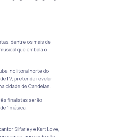
stas, dentre os mais de
 musical que embala o
, no litoral norte do
dadeTV, pretende revelar
 na cidade de Candeias.
ês finalistas serão
de 1 música,
ntor Silfarley e Kart Love,
ros nomes, que ainda não