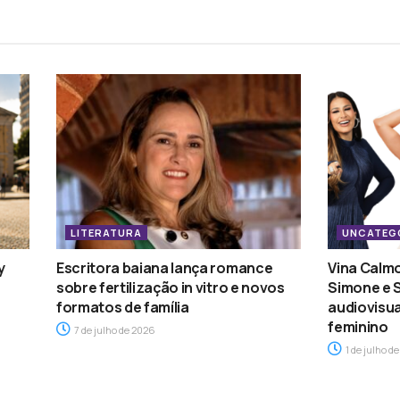
LITERATURA
UNCATEG
y
Escritora baiana lança romance
Vina Calmo
sobre fertilização in vitro e novos
Simone e 
formatos de família
audiovisu
feminino
7 de julho de 2026
1 de julho d