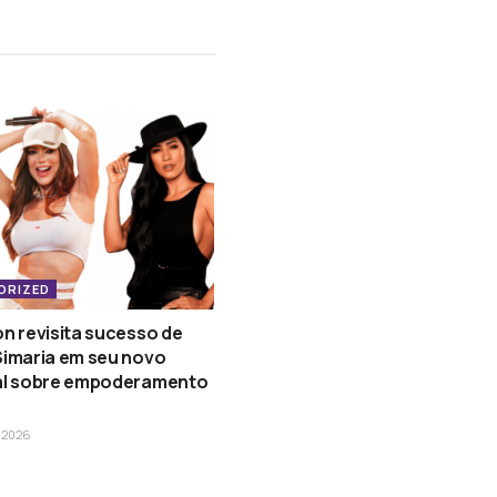
ORIZED
n revisita sucesso de
Simaria em seu novo
al sobre empoderamento
e 2026