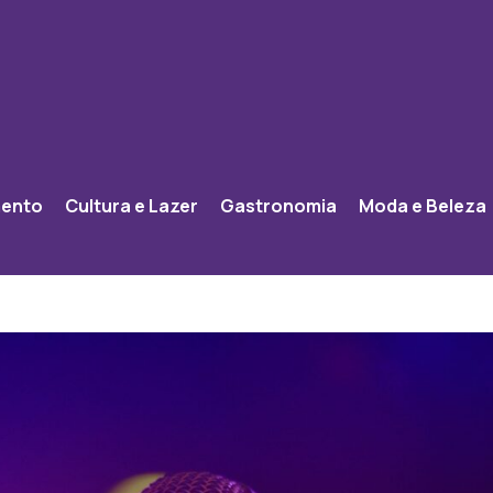
mento
Cultura e Lazer
Gastronomia
Moda e Beleza