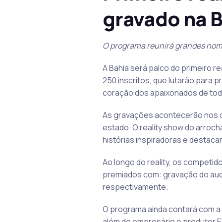
gravado na 
O programa reunirá grandes nom
A Bahia será palco do primeiro re
250 inscritos, que lutarão para
coração dos apaixonados de todo
As gravações acontecerão nos di
estado. O reality show do arroch
histórias inspiradoras e destaca
Ao longo do reality, os competid
premiados com: gravação do audio
respectivamente.
O programa ainda contará com a p
além do empresário e produtor E