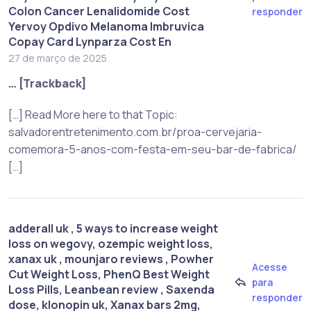
Colon Cancer Lenalidomide Cost
responder
Yervoy Opdivo Melanoma Imbruvica
Copay Card Lynparza Cost En
27 de março de 2025
… [Trackback]
[…] Read More here to that Topic:
salvadorentretenimento.com.br/proa-cervejaria-
comemora-5-anos-com-festa-em-seu-bar-de-fabrica/
[…]
adderall uk , 5 ways to increase weight
loss on wegovy​, ozempic weight loss,
xanax uk , mounjaro reviews , Powher
Acesse
Cut Weight Loss, PhenQ Best Weight
para
Loss Pills, Leanbean review , Saxenda
responder
dose, klonopin uk, Xanax bars 2mg,