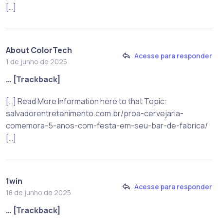
[…]
About ColorTech
Acesse para responder
1 de junho de 2025
… [Trackback]
[…] Read More Information here to that Topic:
salvadorentretenimento.com.br/proa-cervejaria-
comemora-5-anos-com-festa-em-seu-bar-de-fabrica/
[…]
1win
Acesse para responder
18 de junho de 2025
… [Trackback]