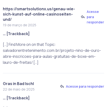
https://smartsolutionx.us/genau-wie-
Acesse
sich-kunst-auf-online-casinoseiten-
para
und/
responder
19 de março de 2025
… [Trackback]
[…] Find More on on that Topic:
salvadorentretenimento.com.br/projeto-nino-de-ouro-
abre-inscricoes-para-aulas-gratuitas-de-boxe-em-
lauro-de-freitas/ […]
Gras in Bad Ischl
Acesse para responder
22 de maio de 2025
… [Trackback]