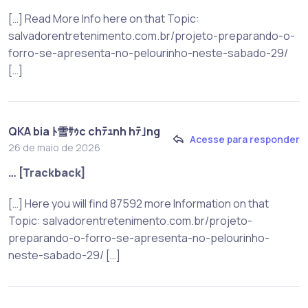
[…] Read More Info here on that Topic:
salvadorentretenimento.com.br/projeto-preparando-o-
forro-se-apresenta-no-pelourinho-neste-sabado-29/
[…]
QKA bia ﾄ雪ｻｩc chﾃｭnh hﾃ｣ng
Acesse para responder
26 de maio de 2026
… [Trackback]
[…] Here you will find 87592 more Information on that
Topic: salvadorentretenimento.com.br/projeto-
preparando-o-forro-se-apresenta-no-pelourinho-
neste-sabado-29/ […]