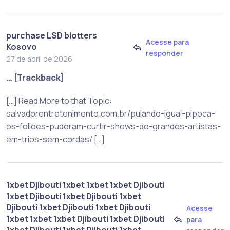
purchase LSD blotters
Acesse para
Kosovo
responder
27 de abril de 2026
… [Trackback]
[…] Read More to that Topic:
salvadorentretenimento.com.br/pulando-igual-pipoca-
os-folioes-puderam-curtir-shows-de-grandes-artistas-
em-trios-sem-cordas/ […]
1xbet Djibouti 1xbet 1xbet 1xbet Djibouti
1xbet Djibouti 1xbet Djibouti 1xbet
Djibouti 1xbet Djibouti 1xbet Djibouti
Acesse
1xbet 1xbet 1xbet Djibouti 1xbet Djibouti
para