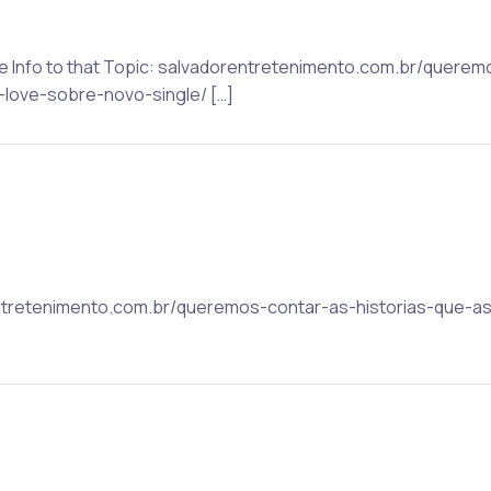
ore Info to that Topic: salvadorentretenimento.com.br/querem
love-sobre-novo-single/ […]
orentretenimento.com.br/queremos-contar-as-historias-que-a