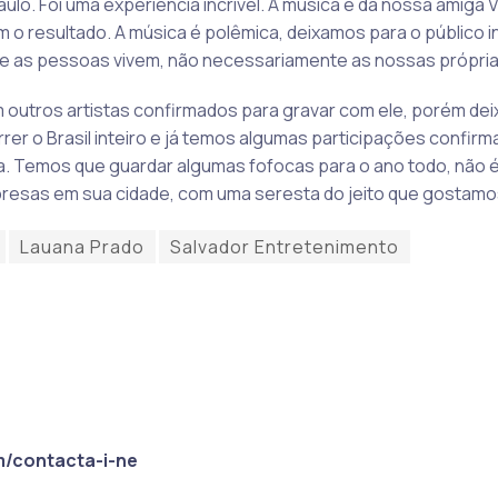
o. Foi uma experiência incrível. A música é da nossa amiga Va
m o resultado. A música é polêmica, deixamos para o público i
e as pessoas vivem, não necessariamente as nossas próprias”
m outros artistas confirmados para gravar com ele, porém de
rer o Brasil inteiro e já temos algumas participações confirm
. Temos que guardar algumas fofocas para o ano todo, não é?
resas em sua cidade, com uma seresta do jeito que gostamos”
Lauana Prado
Salvador Entretenimento
m/contacta-i-ne