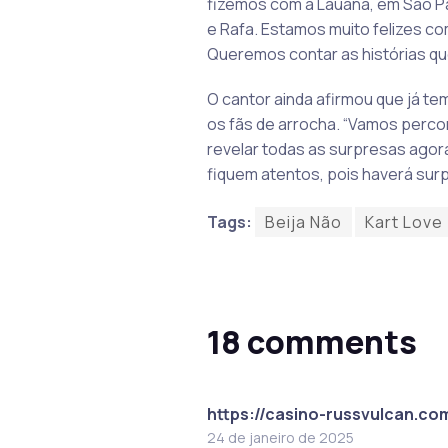
fizemos com a Lauana, em São Paul
e Rafa. Estamos muito felizes co
Queremos contar as histórias qu
O cantor ainda afirmou que já te
os fãs de arrocha. “Vamos percor
revelar todas as surpresas agora
fiquem atentos, pois haverá surp
Tags:
Beija Não
Kart Love
18 comments
https://casino-russvulcan.co
24 de janeiro de 2025