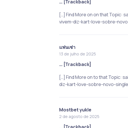
… [Trackback]
[…] Find More on on that Topic
vivem-diz-kart-love-sobre-novo-
แฟนเช่า
13 de julho de 2025
… [Trackback]
[…] Find More on to that Topic
diz-kart-love-sobre-novo-single
Mostbet yukle
2 de agosto de 2025
… [Trackback]