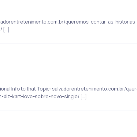
 salvadorentretenimento.com.br/queremos-contar-as-histori
/ […]
ditional Info to that Topic: salvadorentretenimento.com.br/q
-diz-kart-love-sobre-novo-single/ […]