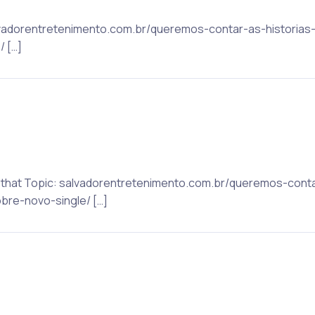
 salvadorentretenimento.com.br/queremos-contar-as-histori
/ […]
to that Topic: salvadorentretenimento.com.br/queremos-cont
bre-novo-single/ […]