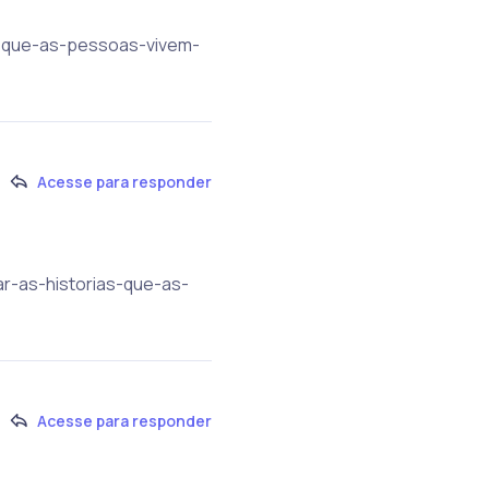
as-que-as-pessoas-vivem-
Acesse para responder
ar-as-historias-que-as-
Acesse para responder