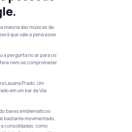
le.
a maioria das músicas de
 será que vale a pena esse
u a pergunta no ar para os
refere nem se comprometer
ora Lauana Prado. Um
vado em um bar da Vila
endo bares emblemáticos
e é bastante movimentado.
ira consolidadas, como