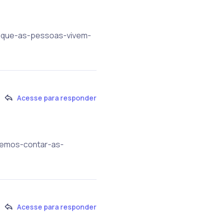
as-que-as-pessoas-vivem-
Acesse para responder
ueremos-contar-as-
Acesse para responder