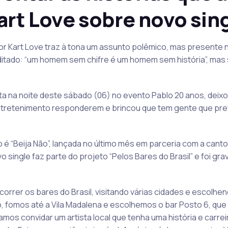
Kart Love sobre novo sing
r Kart Love traz à tona um assunto polêmico, mas presente n
 ditado: “um homem sem chifre é um homem sem história”, mas
ta na noite deste sábado (06) no evento Pablo 20 anos, deixo
Entretenimento responderem e brincou que tem gente que p
 é “Beija Não”, lançada no último mês em parceria com a cant
 single faz parte do projeto “Pelos Bares do Brasil” e foi gra
correr os bares do Brasil, visitando várias cidades e escolh
, fomos até a Vila Madalena e escolhemos o bar Posto 6, qu
amos convidar um artista local que tenha uma história e carre