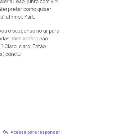
léria Leão, junto com Vini
nterpretar como quiser.
, afirmou Kart.
ixou o suspense no ar para
adas, mas prefiro não
 Claro, claro. Então
, conclui.
Acesse para responder