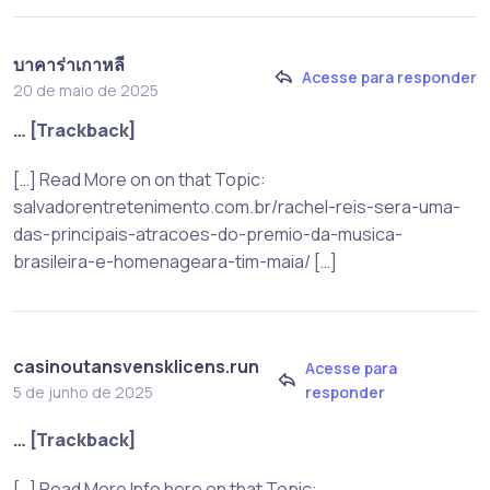
บาคาร่าเกาหลี
Acesse para responder
20 de maio de 2025
… [Trackback]
[…] Read More on on that Topic:
salvadorentretenimento.com.br/rachel-reis-sera-uma-
das-principais-atracoes-do-premio-da-musica-
brasileira-e-homenageara-tim-maia/ […]
casinoutansvensklicens.run
Acesse para
responder
5 de junho de 2025
… [Trackback]
[…] Read More Info here on that Topic: