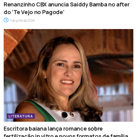
Renanzinho CBX anuncia Saiddy Bamba no after
do ‘Te Vejo no Pagode’
7 de julho de 2026
LITERATURA
Escritora baiana lança romance sobre
fertilização in vitro e novos formatos de família