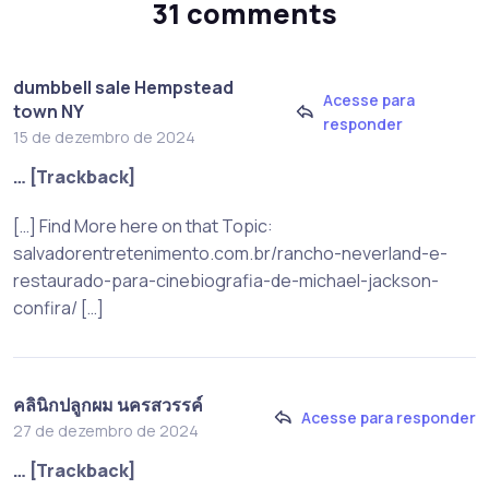
31 comments
dumbbell sale Hempstead
Acesse para
town NY
responder
15 de dezembro de 2024
… [Trackback]
[…] Find More here on that Topic:
salvadorentretenimento.com.br/rancho-neverland-e-
restaurado-para-cinebiografia-de-michael-jackson-
confira/ […]
คลินิกปลูกผม นครสวรรค์
Acesse para responder
27 de dezembro de 2024
… [Trackback]