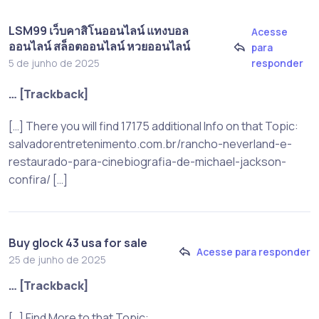
LSM99 เว็บคาสิโนออนไลน์ แทงบอล
Acesse
ออนไลน์ สล็อตออนไลน์ หวยออนไลน์
para
responder
5 de junho de 2025
… [Trackback]
[…] There you will find 17175 additional Info on that Topic:
salvadorentretenimento.com.br/rancho-neverland-e-
restaurado-para-cinebiografia-de-michael-jackson-
confira/ […]
Buy glock 43 usa for sale
Acesse para responder
25 de junho de 2025
… [Trackback]
[…] Find More to that Topic: