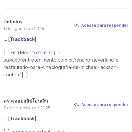
Debelov
Acesse para responder
1 de agosto de 2025
… [Trackback]
[…] Find More to that Topic:
salvadorentretenimento.com.br/rancho-neverland-e-
restaurado-para-cinebiografia-de-michael-jackson-
confira/ […]
ตรวจสอบสลิปโอนเงิน
Acesse para responder
2 de setembro de 2025
… [Trackback]
[…] Information to that Topic: