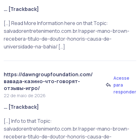
… [Trackback]
[…] Read More Information here on that Topic:
salvadorentretenimento.com.br/rapper-mano-brown-
recebera-titulo-de-doutor-honoris-causa-de-
universidade-na-bahia/ […]
https://dawngroupfoundation.com/
Acesse
вавада-казино-что-говорят-
para
отзывы-игро/
responder
22 de maio de 2026
… [Trackback]
[…] Info to that Topic:
salvadorentretenimento.com.br/rapper-mano-brown-
recebera-titulo-de-doutor-honoris-causa-de-