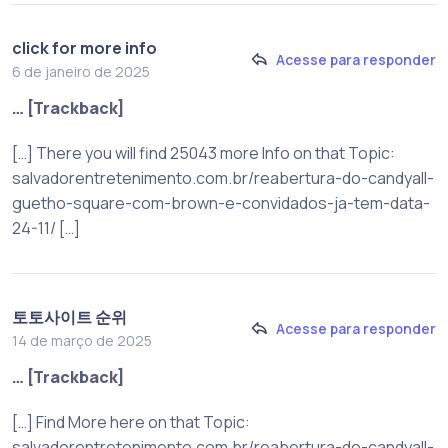
click for more info
Acesse para responder
6 de janeiro de 2025
… [Trackback]
[…] There you will find 25043 more Info on that Topic:
salvadorentretenimento.com.br/reabertura-do-candyall-
guetho-square-com-brown-e-convidados-ja-tem-data-
24-11/ […]
토토사이트 순위
Acesse para responder
14 de março de 2025
… [Trackback]
[…] Find More here on that Topic:
salvadorentretenimento.com.br/reabertura-do-candyall-