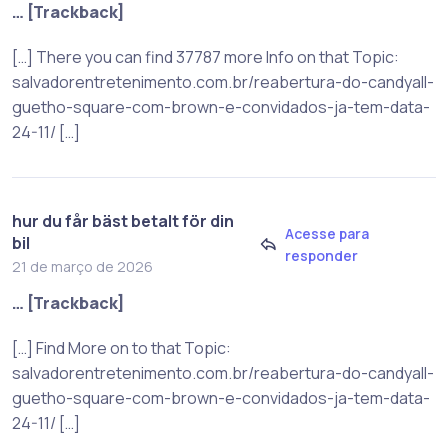
… [Trackback]
[…] There you can find 37787 more Info on that Topic:
salvadorentretenimento.com.br/reabertura-do-candyall-
guetho-square-com-brown-e-convidados-ja-tem-data-
24-11/ […]
hur du får bäst betalt för din
Acesse para
bil
responder
21 de março de 2026
… [Trackback]
[…] Find More on to that Topic:
salvadorentretenimento.com.br/reabertura-do-candyall-
guetho-square-com-brown-e-convidados-ja-tem-data-
24-11/ […]