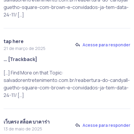
guetho-square-com-brown-e-convidados-ja-tem-data-
24-11/ […]
tap here
Acesse para responder
21 de março de 2025
… [Trackback]
[…] Find More on that Topic:
salvadorentretenimento.com.br/reabertura-do-candyall-
guetho-square-com-brown-e-convidados-ja-tem-data-
24-11/ […]
เว็บตรง สล็อต บาคาร่า
Acesse para responder
13 de maio de 2025