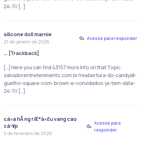
24-11/ […]
silicone doll marnie
Acesse para responder
21 de janeiro de 2026
… [Trackback]
[…] Here you can find 43157 more Info on that Topic:
salvadorentretenimento.com.br/reabertura-do-candyall-
guetho-square-com-brown-e-convidados-ja-tem-data-
24-11/ […]
cá»­a hÃ ng rÆ°á»£u vang cao
Acesse para
cáº¥p
responder
5 de fevereiro de 2026