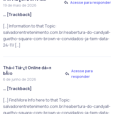
Acesse para responder
19 de maio de 2026
… [Trackback]
[…] Information to that Topic:
salvadorentretenimento.com.br/reabertura-do-candyall-
guetho-square-com-brown-e-convidados-ja-tem-data-
24-11/ […]
Thá»i Tiáº¿t Online dá»±
Acesse para
bÃ¡o
responder
6 de junho de 2026
… [Trackback]
[…] Find More Info here to that Topic:
salvadorentretenimento.com.br/reabertura-do-candyall-
guetho-square-com-brown-e-convidados-ja-tem-data-