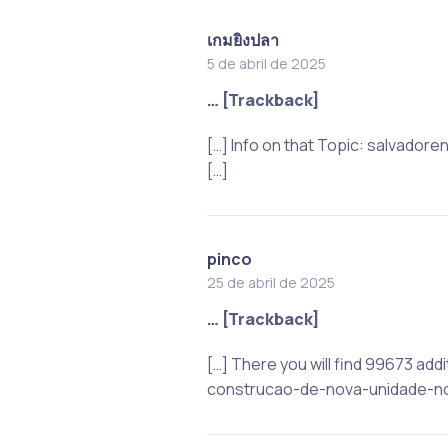
เกมยิงปลา
5 de abril de 2025
… [Trackback]
[…] Info on that Topic: salvado
[…]
pinco
25 de abril de 2025
… [Trackback]
[…] There you will find 99673 add
construcao-de-nova-unidade-no-