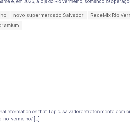
me e, em 2025, a loja do Rio Vermelho, somando 19 operaçõ
lho
novo supermercado Salvador
RedeMix Rio Ver
 premium
tional Information on that Topic: salvadorentretenimento.com.b
rio-vermelho/ […]