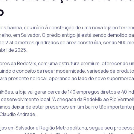
o
s baiana, deu início à construção de uma nova loja no terre
melho, em Salvador. O prédio antigo já está sendo demolido p
e 2.300 metros quadrados de área construída, sendo 900 me
bril de 2025.
iores da RedeMix, com uma estrutura premium, oferecendo u
uindo o conceito da rede: modernidade, variedade de produto
uará presente no local, operando ao lado do novo supermerca
hões, a loja vai gerar cerca de 140 empregos diretos e 40 ind
esenvolvimento local. “A chegada da RedeMix ao Rio Vermel
os deixar de estar presentes em um bairro tão importante pa
 Claudio Andrade.
lojas em Salvador e Região Metropolitana, segue seu proces