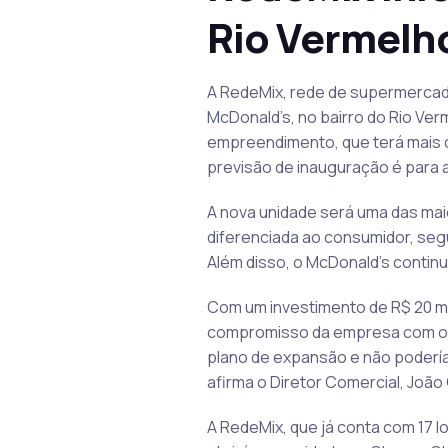
Rio Vermelh
A RedeMix, rede de supermercado
McDonald’s, no bairro do Rio Ver
empreendimento, que terá mais d
previsão de inauguração é para a
A nova unidade será uma das ma
diferenciada ao consumidor, seg
Além disso, o McDonald’s contin
Com um investimento de R$ 20 mil
compromisso da empresa com o d
plano de expansão e não poderíam
afirma o Diretor Comercial, João
A RedeMix, que já conta com 17 