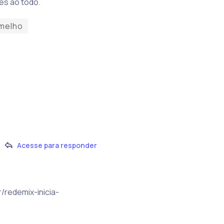
es ao todo.
melho
Acesse para responder
r/redemix-inicia-