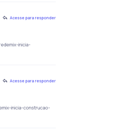
Acesse para responder
redemix-inicia-
Acesse para responder
demix-inicia-construcao-