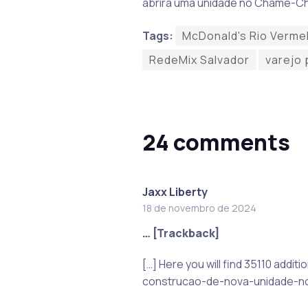
abrirá uma unidade no Chame-Cha
Tags:
McDonald's Rio Verme
RedeMix Salvador
varejo
24 comments
Jaxx Liberty
18 de novembro de 2024
… [Trackback]
[…] Here you will find 35110 addi
construcao-de-nova-unidade-no-