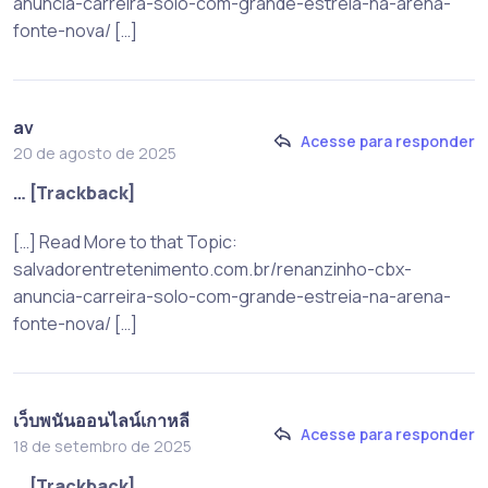
anuncia-carreira-solo-com-grande-estreia-na-arena-
fonte-nova/ […]
av
Acesse para responder
20 de agosto de 2025
… [Trackback]
[…] Read More to that Topic:
salvadorentretenimento.com.br/renanzinho-cbx-
anuncia-carreira-solo-com-grande-estreia-na-arena-
fonte-nova/ […]
เว็บพนันออนไลน์เกาหลี
Acesse para responder
18 de setembro de 2025
… [Trackback]