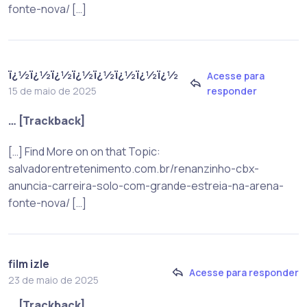
fonte-nova/ […]
ï¿½ï¿½ï¿½ï¿½ï¿½ï¿½ï¿½ï¿½
Acesse para
responder
15 de maio de 2025
… [Trackback]
[…] Find More on on that Topic:
salvadorentretenimento.com.br/renanzinho-cbx-
anuncia-carreira-solo-com-grande-estreia-na-arena-
fonte-nova/ […]
film izle
Acesse para responder
23 de maio de 2025
… [Trackback]