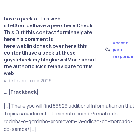
have a peek at this web-
site|Source|have a peek here|Check
This Out|this contact form|navigate
here|his comment is
Acesse
here|weblink|check over here|this
para
content|have a peek at these
responder
guys|check my blog|news|More about
the author|click site|navigate to this
web
4 de fevereiro de 2026
… [Trackback]
[…] There you will find 86629 additional Information on that
Topic: salvadorentretenimento.com.br/renato-da-
rocinha-e-gominho-promovem-1a-edicao-do-mercado-
do-samba/ […]