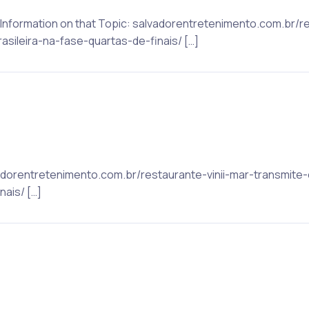
 Information on that Topic: salvadorentretenimento.com.br/re
sileira-na-fase-quartas-de-finais/ […]
lvadorentretenimento.com.br/restaurante-vinii-mar-transmit
nais/ […]