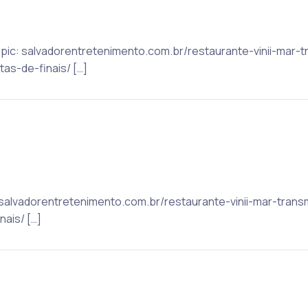
 Topic: salvadorentretenimento.com.br/restaurante-vinii-mar-
as-de-finais/ […]
c: salvadorentretenimento.com.br/restaurante-vinii-mar-tran
nais/ […]