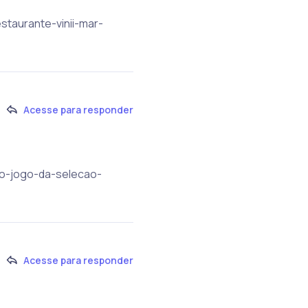
staurante-vinii-mar-
Acesse para responder
e-o-jogo-da-selecao-
Acesse para responder