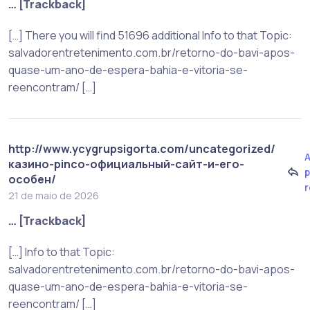
… [Trackback]
[…] There you will find 51696 additional Info to that Topic:
salvadorentretenimento.com.br/retorno-do-bavi-apos-
quase-um-ano-de-espera-bahia-e-vitoria-se-
reencontram/ […]
http://www.ycygrupsigorta.com/uncategorized/
казино-pinco-официальный-сайт-и-его-
p
особен/
21 de maio de 2026
… [Trackback]
[…] Info to that Topic:
salvadorentretenimento.com.br/retorno-do-bavi-apos-
quase-um-ano-de-espera-bahia-e-vitoria-se-
reencontram/ […]