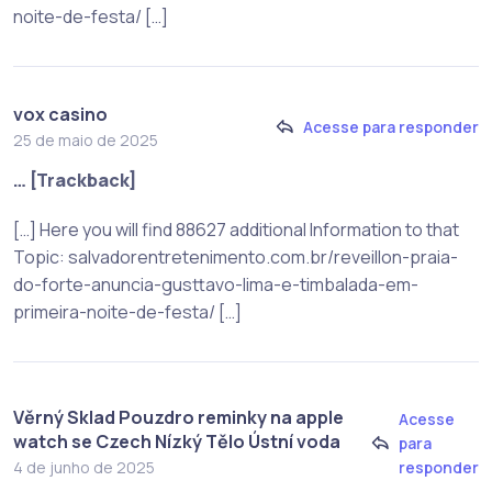
noite-de-festa/ […]
vox casino
Acesse para responder
25 de maio de 2025
… [Trackback]
[…] Here you will find 88627 additional Information to that
Topic: salvadorentretenimento.com.br/reveillon-praia-
do-forte-anuncia-gusttavo-lima-e-timbalada-em-
primeira-noite-de-festa/ […]
Věrný Sklad Pouzdro reminky na apple
Acesse
watch se Czech Nízký Tělo Ústní voda
para
responder
4 de junho de 2025