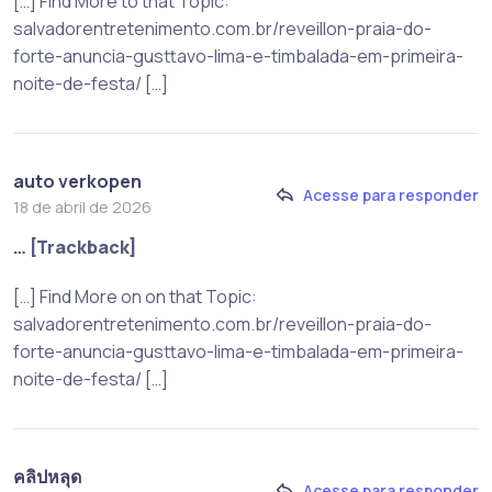
[…] Find More to that Topic:
salvadorentretenimento.com.br/reveillon-praia-do-
forte-anuncia-gusttavo-lima-e-timbalada-em-primeira-
noite-de-festa/ […]
auto verkopen
Acesse para responder
18 de abril de 2026
… [Trackback]
[…] Find More on on that Topic:
salvadorentretenimento.com.br/reveillon-praia-do-
forte-anuncia-gusttavo-lima-e-timbalada-em-primeira-
noite-de-festa/ […]
คลิปหลุด
Acesse para responder