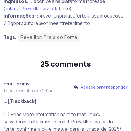
Ingressos:
Disponíveis na plataforma Ingresse
(
linktr.ee/reveillonpraiadoforte
)
Informações:
@reveillonpraiadoforte @ssaproducoes
@2gbprodutora @onlineentretenimento
Tags:
Réveillon Praia do Forte
25 comments
chatrooms
Acesse para responder
17 de dezembro de 2024
… [Trackback]
[…] Read More Information here to that Topic:
salvadorentretenimento.com.br/reveillon-praia-do-
forte-confirma-alok-e-matue-para-a-virada-de-2025/