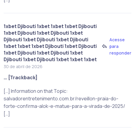
1xbet Djibouti 1xbet 1xbet 1xbet Djibouti
1xbet Djibouti 1xbet Djibouti 1xbet
Djibouti 1xbet Djibouti 1xbet Djibouti
Acesse
1xbet 1xbet 1xbet Djibouti 1xbet Djibouti
para
1xbet Djibouti 1xbet Djibouti 1xbet
responder
Djibouti 1xbet Djibouti 1xbet 1xbet 1xbet
30 de abril de 2026
… [Trackback]
[…] Information on that Topic:
salvadorentretenimento.com.br/reveillon-praia-do-
forte-confirma-alok-e-matue-para-a-virada-de-2025/
[…]