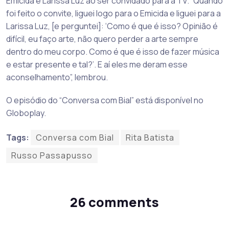
Emicida e Larissa Luz ao ser convidado para a TV. “Quando
foi feito o convite, liguei logo para o Emicida e liguei para a
Larissa Luz, [e perguntei]: ‘Como é que é isso? Opinião é
difícil, eu faço arte, não quero perder a arte sempre
dentro do meu corpo. Como é que é isso de fazer música
e estar presente e tal?’. E aí eles me deram esse
aconselhamento”, lembrou.
O episódio do “Conversa com Bial” está disponível no
Globoplay.
Tags:
Conversa com Bial
Rita Batista
Russo Passapusso
26 comments