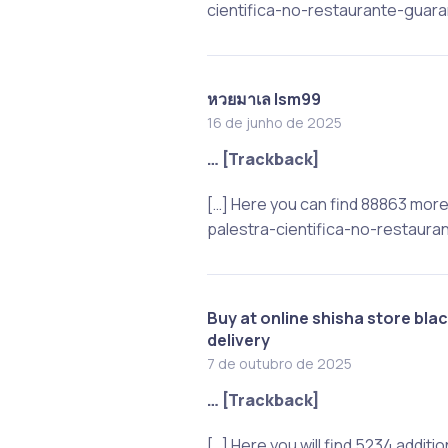
cientifica-no-restaurante-guara
หวยมาเล lsm99
16 de junho de 2025
… [Trackback]
[…] Here you can find 88863 mor
palestra-cientifica-no-restaura
Buy at online shisha store bl
delivery
7 de outubro de 2025
… [Trackback]
[…] Here you will find 5234 addi