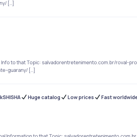
ny/ […]
e Info to that Topic: salvadorentretenimento.com.br/roval-p
nte-guarany/ […]
ackSHISHA
Huge catalog
Low prices
Fast worldwid
tional Information to that Topic: salvadorentretenimento.com.