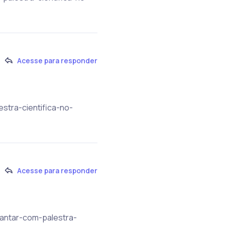
Acesse para responder
stra-cientifica-no-
Acesse para responder
jantar-com-palestra-