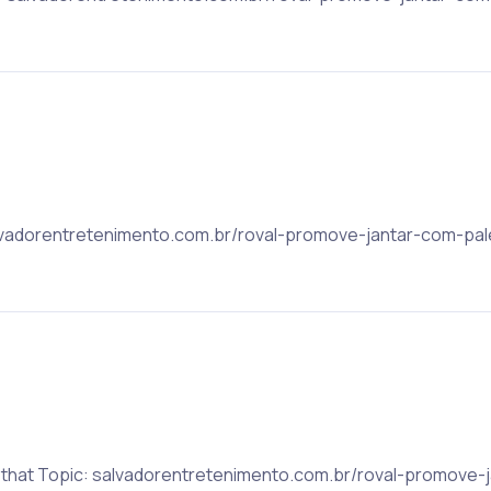
salvadorentretenimento.com.br/roval-promove-jantar-com-pale
to that Topic: salvadorentretenimento.com.br/roval-promove-