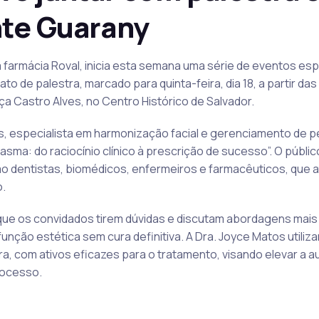
nte Guarany
a farmácia Roval, inicia esta semana uma série de eventos e
ato de palestra, marcado para quinta-feira, dia 18, a partir da
ça Castro Alves, no Centro Histórico de Salvador.
, especialista em harmonização facial e gerenciamento de pel
sma: do raciocínio clínico à prescrição de sucesso”. O públic
omo dentistas, biomédicos, enfermeiros e farmacêuticos, qu
.
 que os convidados tirem dúvidas e discutam abordagens mais 
nção estética sem cura definitiva. A Dra. Joyce Matos utiliz
a, com ativos eficazes para o tratamento, visando elevar a 
rocesso.