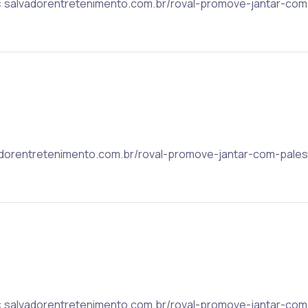
c: salvadorentretenimento.com.br/roval-promove-jantar-com-
lvadorentretenimento.com.br/roval-promove-jantar-com-palest
c: salvadorentretenimento.com.br/roval-promove-jantar-com-