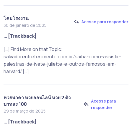
โคมโรงงาน
Acesse para responder
30 de janeiro de 2025
… [Trackback]
[…] Find More on that Topic:
salvadorentretenimento.com.br/saiba-como-assistir-
palestras-de-ivete-juliette-e-outros-famosos-em-
harvard/ […]
หวยนาคา หวยออนไลน์ หวย 2 ตัว
Acesse para
บาทละ 100
responder
29 de março de 2025
… [Trackback]