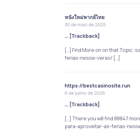
หนังใหม่พากย์ไทย
30 de maio de 2025
… [Trackback]
[…] Find More on on that Topic:
ferias-nesse-verao/ […]
https://bestcasinosite.run
6 de junho de 2025
… [Trackback]
[…] There you will find 88847 m
para-aproveitar-as-ferias-nesse