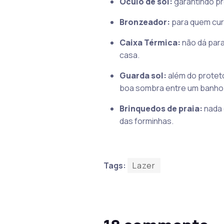
Óculo de sol:
garantindo pro
Bronzeador:
para quem curt
Caixa Térmica:
não dá para 
casa.
Guarda sol:
além do proteto
boa sombra entre um banho 
Brinquedos de praia:
nada 
das forminhas.
Tags:
Lazer