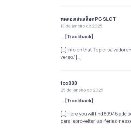
ทดลองเล่นสล็อต PG SLOT
18 de janeiro de 2025
… [Trackback]
[…] Info on that Topic: salvado
verao/ […]
fox888
25 de janeiro de 2025
… [Trackback]
[…] Here you will find 80946 add
para-aproveitar-as-ferias-nesse