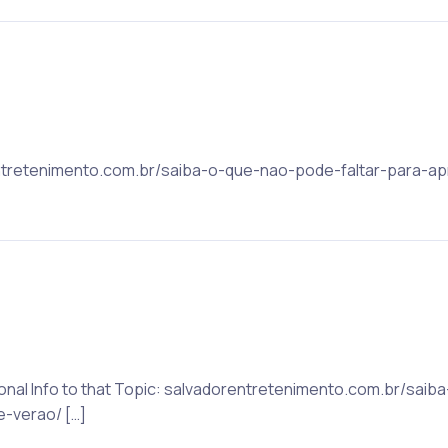
rentretenimento.com.br/saiba-o-que-nao-pode-faltar-para-ap
itional Info to that Topic: salvadorentretenimento.com.br/sai
-verao/ […]