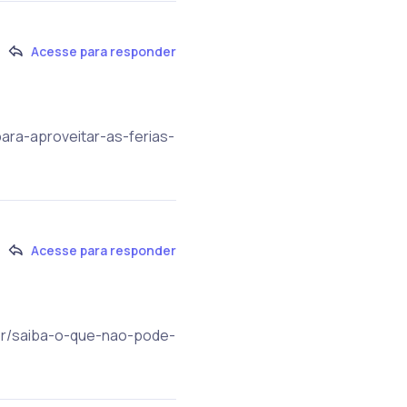
Acesse para responder
ara-aproveitar-as-ferias-
Acesse para responder
m.br/saiba-o-que-nao-pode-