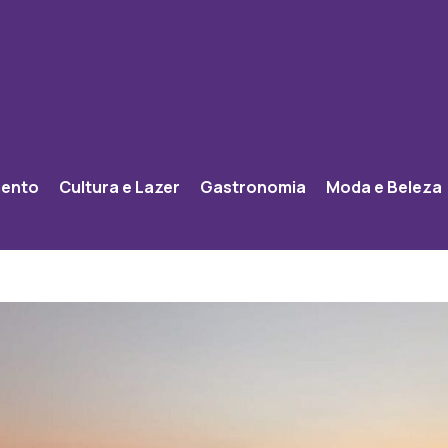
mento
Cultura e Lazer
Gastronomia
Moda e Beleza