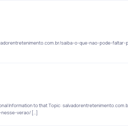
salvadorentretenimento.com.br/saiba-o-que-nao-pode-faltar-p
itional Information to that Topic: salvadorentretenimento.co
s-nesse-verao/ […]