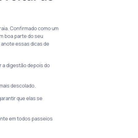
praia. Confirmado como um
 em boa parte do seu
, anote essas dicas de
r a digestão depois do
k mais descolado.
arantir que elas se
sente em todos passeios