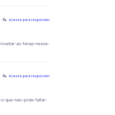
Acesse para responder
roveitar-as-ferias-nesse-
Acesse para responder
ba-o-que-nao-pode-faltar-