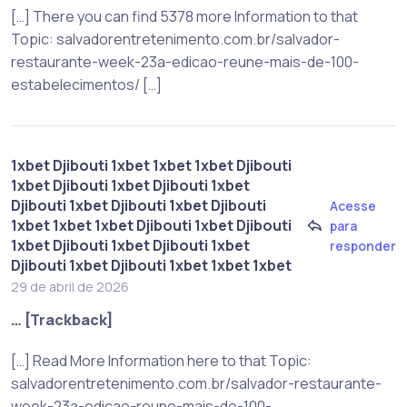
[…] There you can find 5378 more Information to that
Topic: salvadorentretenimento.com.br/salvador-
restaurante-week-23a-edicao-reune-mais-de-100-
estabelecimentos/ […]
1xbet Djibouti 1xbet 1xbet 1xbet Djibouti
1xbet Djibouti 1xbet Djibouti 1xbet
Djibouti 1xbet Djibouti 1xbet Djibouti
Acesse
1xbet 1xbet 1xbet Djibouti 1xbet Djibouti
para
1xbet Djibouti 1xbet Djibouti 1xbet
responder
Djibouti 1xbet Djibouti 1xbet 1xbet 1xbet
29 de abril de 2026
… [Trackback]
[…] Read More Information here to that Topic:
salvadorentretenimento.com.br/salvador-restaurante-
week-23a-edicao-reune-mais-de-100-