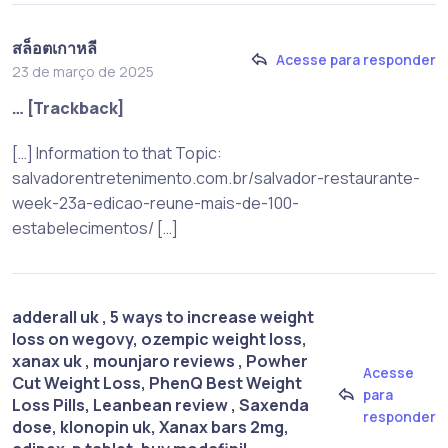
สล็อตเกาหลี
Acesse para responder
23 de março de 2025
… [Trackback]
[…] Information to that Topic:
salvadorentretenimento.com.br/salvador-restaurante-
week-23a-edicao-reune-mais-de-100-
estabelecimentos/ […]
adderall uk , 5 ways to increase weight
loss on wegovy​, ozempic weight loss,
xanax uk , mounjaro reviews , Powher
Acesse
Cut Weight Loss, PhenQ Best Weight
para
Loss Pills, Leanbean review , Saxenda
responder
dose, klonopin uk, Xanax bars 2mg,